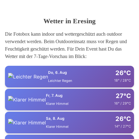
Wetter in Eresing
Die Fotobox kann indoor und wettergeschützt auch outdoor
verwendet werden. Beim Outdooreinsatz muss vor Regen und
Feuchtigkeit geschützt werden. Für Dein Event hast Du das
Wetter mit der 7-Tage-Vorschau im Blick:
26°C
Do, 6. Aug
18° / 28°C
Leichter Regen
27°C
Fr, 7. Aug
16° / 29°C
Klarer Himmel
26°C
Sa, 8. Aug
14° / 27°C
Klarer Himmel