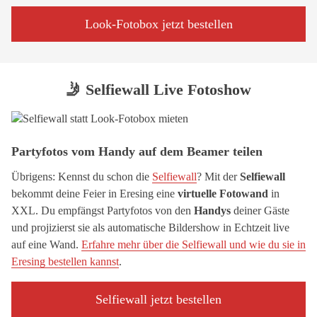
Look-Fotobox jetzt bestellen
🤳 Selfiewall Live Fotoshow
Partyfotos vom Handy auf dem Beamer teilen
Übrigens: Kennst du schon die
Selfiewall
? Mit der
Selfiewall
bekommt deine Feier in Eresing eine
virtuelle Fotowand
in
XXL. Du empfängst Partyfotos von den
Handys
deiner Gäste
und projizierst sie als automatische Bildershow in Echtzeit live
auf eine Wand.
Erfahre mehr über die Selfiewall und wie du sie in
Eresing bestellen kannst
.
Selfiewall jetzt bestellen