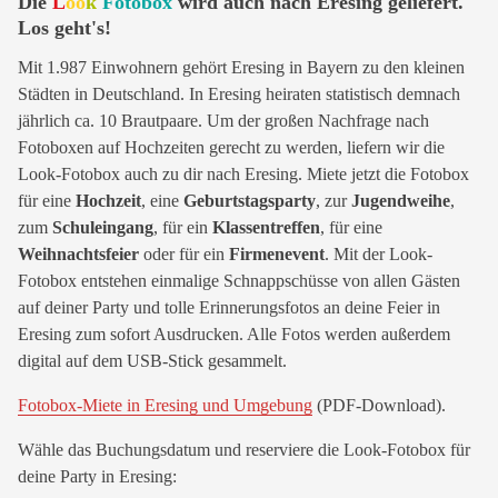
Die
L
oo
k
Fotobox
wird auch nach Eresing geliefert.
Los geht's!
Mit 1.987 Einwohnern gehört Eresing in Bayern zu den kleinen
Städten in Deutschland. In Eresing heiraten statistisch demnach
jährlich ca. 10 Brautpaare. Um der großen Nachfrage nach
Fotoboxen auf Hochzeiten gerecht zu werden, liefern wir die
Look-Fotobox auch zu dir nach Eresing. Miete jetzt die Fotobox
für eine
Hochzeit
, eine
Geburtstagsparty
, zur
Jugendweihe
,
zum
Schuleingang
, für ein
Klassentreffen
, für eine
Weihnachtsfeier
oder für ein
Firmenevent
. Mit der Look-
Fotobox entstehen einmalige Schnappschüsse von allen Gästen
auf deiner Party und tolle Erinnerungsfotos an deine Feier in
Eresing zum sofort Ausdrucken. Alle Fotos werden außerdem
digital auf dem USB-Stick gesammelt.
Fotobox-Miete in Eresing und Umgebung
(PDF-Download).
Wähle das Buchungsdatum und reserviere die Look-Fotobox für
deine Party in Eresing: