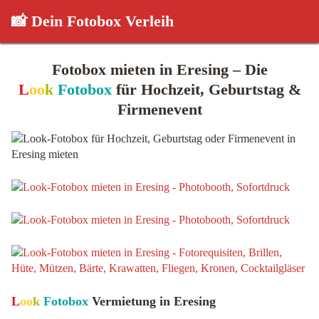
📸 Dein Fotobox Verleih
Fotobox mieten in Eresing – Die
L
oo
k
Fotobox
für Hochzeit, Geburtstag &
Firmenevent
L
oo
k
Fotobox
Vermietung in Eresing