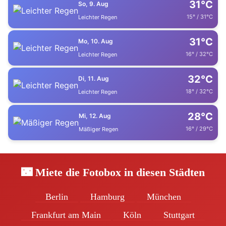
31°C
So, 9. Aug
15° / 31°C
Leichter Regen
31°C
Mo, 10. Aug
16° / 32°C
Leichter Regen
32°C
Di, 11. Aug
18° / 32°C
Leichter Regen
28°C
Mi, 12. Aug
16° / 29°C
Mäßiger Regen
🌃 Miete die Fotobox in diesen Städten
Berlin
Hamburg
München
Frankfurt am Main
Köln
Stuttgart