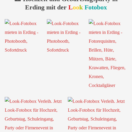
Erding mit der
L
oo
k
Fotobox