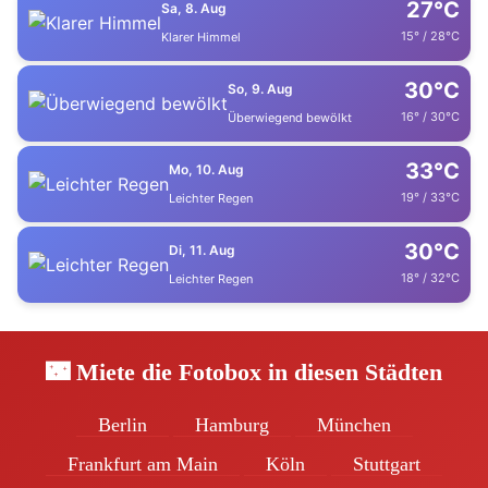
27°C
Sa, 8. Aug
15° / 28°C
Klarer Himmel
30°C
So, 9. Aug
16° / 30°C
Überwiegend bewölkt
33°C
Mo, 10. Aug
19° / 33°C
Leichter Regen
30°C
Di, 11. Aug
18° / 32°C
Leichter Regen
🌃 Miete die Fotobox in diesen Städten
Berlin
Hamburg
München
Frankfurt am Main
Köln
Stuttgart