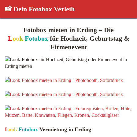
📸 Dein Fotobox Verleih
Fotobox mieten in Erding – Die
L
oo
k
Fotobox
für Hochzeit, Geburtstag &
Firmenevent
L
oo
k
Fotobox
Vermietung in Erding