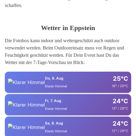
schaffen.
Wetter in Eppstein
Die Fotobox kann indoor und wettergeschützt auch outdoor
verwendet werden. Beim Outdooreinsatz muss vor Regen und
Feuchtigkeit geschützt werden. Für Dein Event hast Du das
Wetter mit der 7-Tage-Vorschau im Blick:
25°C
Do, 6. Aug
18° / 29°C
Klarer Himmel
24°C
Fr, 7. Aug
13° / 28°C
Klarer Himmel
24°C
Sa, 8. Aug
12° / 26°C
Klarer Himmel