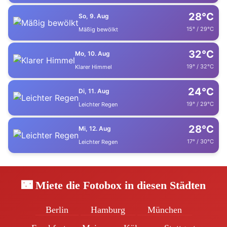
28°C
So, 9. Aug
15° / 29°C
Mäßig bewölkt
32°C
Mo, 10. Aug
19° / 32°C
Klarer Himmel
24°C
Di, 11. Aug
19° / 29°C
Leichter Regen
28°C
Mi, 12. Aug
17° / 30°C
Leichter Regen
🌃 Miete die Fotobox in diesen Städten
Berlin
Hamburg
München