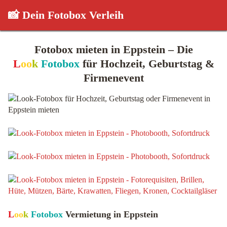
📸 Dein Fotobox Verleih
Fotobox mieten in Eppstein – Die
L
oo
k
Fotobox
für Hochzeit, Geburtstag &
Firmenevent
L
oo
k
Fotobox
Vermietung in Eppstein