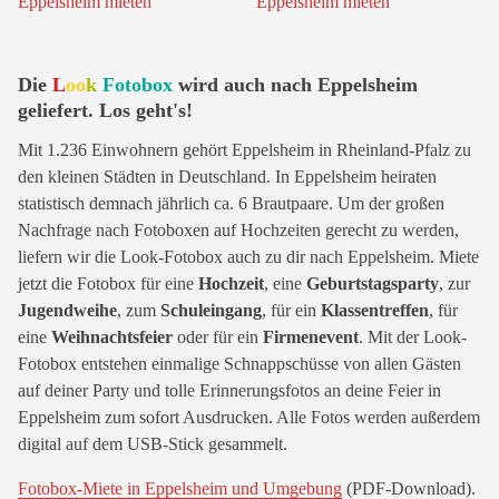
Die
L
oo
k
Fotobox
wird auch nach Eppelsheim
geliefert. Los geht's!
Mit 1.236 Einwohnern gehört Eppelsheim in Rheinland-Pfalz zu
den kleinen Städten in Deutschland. In Eppelsheim heiraten
statistisch demnach jährlich ca. 6 Brautpaare. Um der großen
Nachfrage nach Fotoboxen auf Hochzeiten gerecht zu werden,
liefern wir die Look-Fotobox auch zu dir nach Eppelsheim. Miete
jetzt die Fotobox für eine
Hochzeit
, eine
Geburtstagsparty
, zur
Jugendweihe
, zum
Schuleingang
, für ein
Klassentreffen
, für
eine
Weihnachtsfeier
oder für ein
Firmenevent
. Mit der Look-
Fotobox entstehen einmalige Schnappschüsse von allen Gästen
auf deiner Party und tolle Erinnerungsfotos an deine Feier in
Eppelsheim zum sofort Ausdrucken. Alle Fotos werden außerdem
digital auf dem USB-Stick gesammelt.
Fotobox-Miete in Eppelsheim und Umgebung
(PDF-Download).