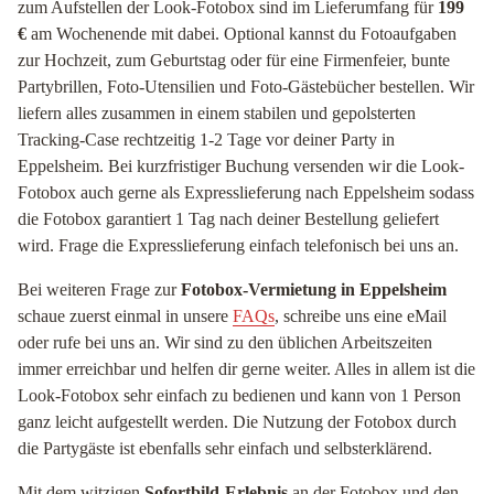
zum Aufstellen der Look-Fotobox sind im Lieferumfang für
199
€
am Wochenende mit dabei. Optional kannst du Fotoaufgaben
zur Hochzeit, zum Geburtstag oder für eine Firmenfeier, bunte
Partybrillen, Foto-Utensilien und Foto-Gästebücher bestellen. Wir
liefern alles zusammen in einem stabilen und gepolsterten
Tracking-Case rechtzeitig 1-2 Tage vor deiner Party in
Eppelsheim. Bei kurzfristiger Buchung versenden wir die Look-
Fotobox auch gerne als Expresslieferung nach Eppelsheim sodass
die Fotobox garantiert 1 Tag nach deiner Bestellung geliefert
wird. Frage die Expresslieferung einfach telefonisch bei uns an.
Bei weiteren Frage zur
Fotobox-Vermietung in Eppelsheim
schaue zuerst einmal in unsere
FAQs
, schreibe uns eine eMail
oder rufe bei uns an. Wir sind zu den üblichen Arbeitszeiten
immer erreichbar und helfen dir gerne weiter. Alles in allem ist die
Look-Fotobox sehr einfach zu bedienen und kann von 1 Person
ganz leicht aufgestellt werden. Die Nutzung der Fotobox durch
die Partygäste ist ebenfalls sehr einfach und selbsterklärend.
Mit dem witzigen
Sofortbild-Erlebnis
an der Fotobox und den