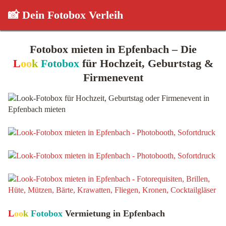
📸 Dein Fotobox Verleih
Fotobox mieten in Epfenbach – Die
L
oo
k
Fotobox
für Hochzeit, Geburtstag &
Firmenevent
L
oo
k
Fotobox
Vermietung in Epfenbach