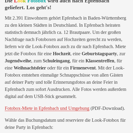
Die
L
oo
k
Fotobox
wird auch nach Epfenbach
geliefert. Los geht's!
Mit 2.391 Einwohnern gehört Epfenbach in Baden-Württemberg
zu den kleinen Städten in Deutschland. In Epfenbach heiraten
statistisch demnach jährlich ca. 12 Brautpaare. Um der großen
Nachfrage nach Fotoboxen auf Hochzeiten gerecht zu werden,
liefern wir die Look-Fotobox auch zu dir nach Epfenbach. Miete
jetzt die Fotobox für eine
Hochzeit
, eine
Geburtstagsparty
, zur
Jugendweihe
, zum
Schuleingang
, für ein
Klassentreffen
, für
eine
Weihnachtsfeier
oder für ein
Firmenevent
. Mit der Look-
Fotobox entstehen einmalige Schnappschüsse von allen Gästen
auf deiner Party und tolle Erinnerungsfotos an deine Feier in
Epfenbach zum sofort Ausdrucken. Alle Fotos werden außerdem
digital auf dem USB-Stick gesammelt.
Fotobox-Miete in Epfenbach und Umgebung
(PDF-Download).
Wähle das Buchungsdatum und reserviere die Look-Fotobox für
deine Party in Epfenbach: