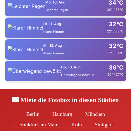
34°C
Mo, 10. Aug
20° / 35°C
Leichter Regen
32°C
Di, 11. Aug
22° / 33°C
Klarer Himmel
32°C
Mi, 12. Aug
17° / 34°C
Klarer Himmel
36°C
Do, 13. Aug
20° / 37°C
Überwiegend bewölkt
🌃 Miete die Fotobox in diesen Städten
Berlin
Hamburg
München
Frankfurt am Main
Köln
Stuttgart