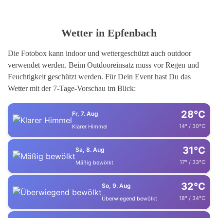
Wetter in Epfenbach
Die Fotobox kann indoor und wettergeschützt auch outdoor
verwendet werden. Beim Outdooreinsatz muss vor Regen und
Feuchtigkeit geschützt werden. Für Dein Event hast Du das
Wetter mit der 7-Tage-Vorschau im Blick:
28°C
Fr, 7. Aug
14° / 30°C
Klarer Himmel
31°C
Sa, 8. Aug
17° / 33°C
Mäßig bewölkt
32°C
So, 9. Aug
18° / 34°C
Überwiegend bewölkt