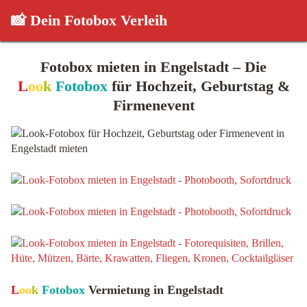
📸 Dein Fotobox Verleih
Fotobox mieten in Engelstadt – Die
L
oo
k
Fotobox
für Hochzeit, Geburtstag &
Firmenevent
L
oo
k
Fotobox
Vermietung in Engelstadt