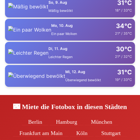
31°C
So, 9. Aug
18° / 33°C
Mäßig bewölkt
34°C
Mo, 10. Aug
21° / 35°C
Ein paar Wolken
30°C
Di, 11. Aug
21° / 32°C
Leichter Regen
31°C
Mi, 12. Aug
19° / 33°C
Überwiegend bewölkt
🌃 Miete die Fotobox in diesen Städten
Berlin
Hamburg
München
Frankfurt am Main
Köln
Stuttgart