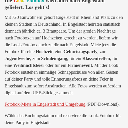
Die
L
oo
k
Fotobox
wird auch nach Engelstadt
geliefert. Los geht's!
Mit 720 Einwohnern gehört Engelstadt in Rheinland-Pfalz zu den
kleinen Städten in Deutschland. In Engelstadt heiraten statistisch
demnach jährlich ca. 3 Brautpaare. Um der großen Nachfrage
nach Fotoboxen auf Hochzeiten gerecht zu werden, liefern wir
die Look-Fotobox auch zu dir nach Engelstadt. Miete jetzt die
Fotobox für eine
Hochzeit
, eine
Geburtstagsparty
, zur
Jugendweihe
, zum
Schuleingang
, für ein
Klassentreffen
, für
eine
Weihnachtsfeier
oder für ein
Firmenevent
. Mit der Look-
Fotobox entstehen einmalige Schnappschüsse von allen Gästen
auf deiner Party und tolle Erinnerungsfotos an deine Feier in
Engelstadt zum sofort Ausdrucken. Alle Fotos werden außerdem
digital auf dem USB-Stick gesammelt.
Fotobox-Miete in Engelstadt und Umgebung
(PDF-Download).
Wähle das Buchungsdatum und reserviere die Look-Fotobox für
deine Party in Engelstadt: