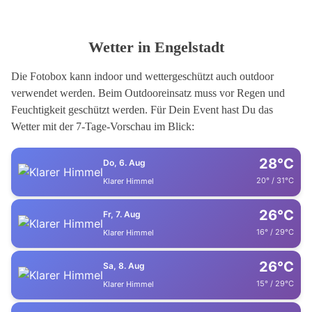
Wetter in Engelstadt
Die Fotobox kann indoor und wettergeschützt auch outdoor
verwendet werden. Beim Outdooreinsatz muss vor Regen und
Feuchtigkeit geschützt werden. Für Dein Event hast Du das
Wetter mit der 7-Tage-Vorschau im Blick:
28°C
Do, 6. Aug
20° / 31°C
Klarer Himmel
26°C
Fr, 7. Aug
16° / 29°C
Klarer Himmel
26°C
Sa, 8. Aug
15° / 29°C
Klarer Himmel