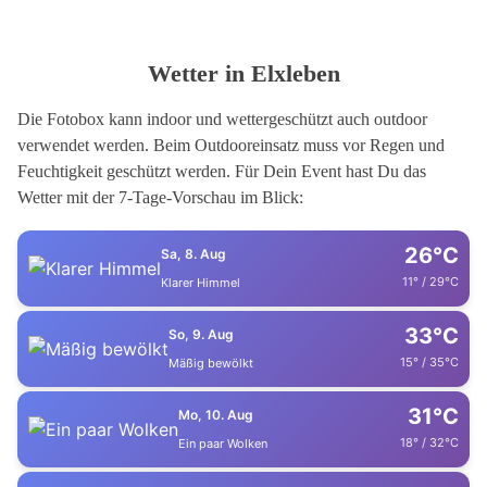
Wetter in Elxleben
Die Fotobox kann indoor und wettergeschützt auch outdoor
verwendet werden. Beim Outdooreinsatz muss vor Regen und
Feuchtigkeit geschützt werden. Für Dein Event hast Du das
Wetter mit der 7-Tage-Vorschau im Blick:
26°C
Sa, 8. Aug
11° / 29°C
Klarer Himmel
33°C
So, 9. Aug
15° / 35°C
Mäßig bewölkt
31°C
Mo, 10. Aug
18° / 32°C
Ein paar Wolken