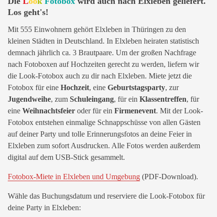
Die
L
oo
k
Fotobox
wird auch nach Elxleben geliefert.
Los geht's!
Mit 555 Einwohnern gehört Elxleben in Thüringen zu den
kleinen Städten in Deutschland. In Elxleben heiraten statistisch
demnach jährlich ca. 3 Brautpaare. Um der großen Nachfrage
nach Fotoboxen auf Hochzeiten gerecht zu werden, liefern wir
die Look-Fotobox auch zu dir nach Elxleben. Miete jetzt die
Fotobox für eine
Hochzeit
, eine
Geburtstagsparty
, zur
Jugendweihe
, zum
Schuleingang
, für ein
Klassentreffen
, für
eine
Weihnachtsfeier
oder für ein
Firmenevent
. Mit der Look-
Fotobox entstehen einmalige Schnappschüsse von allen Gästen
auf deiner Party und tolle Erinnerungsfotos an deine Feier in
Elxleben zum sofort Ausdrucken. Alle Fotos werden außerdem
digital auf dem USB-Stick gesammelt.
Fotobox-Miete in Elxleben und Umgebung
(PDF-Download).
Wähle das Buchungsdatum und reserviere die Look-Fotobox für
deine Party in Elxleben: