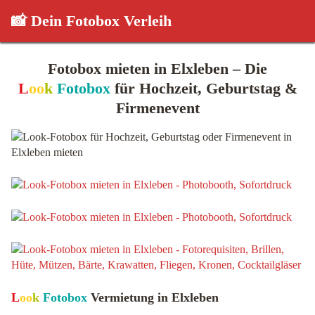
📸 Dein Fotobox Verleih
Fotobox mieten in Elxleben – Die
L
oo
k
Fotobox
für Hochzeit, Geburtstag &
Firmenevent
L
oo
k
Fotobox
Vermietung in Elxleben