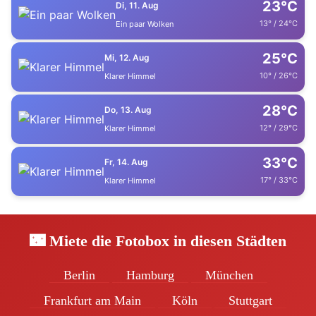
23°C
Di, 11. Aug
13° / 24°C
Ein paar Wolken
25°C
Mi, 12. Aug
10° / 26°C
Klarer Himmel
28°C
Do, 13. Aug
12° / 29°C
Klarer Himmel
33°C
Fr, 14. Aug
17° / 33°C
Klarer Himmel
🌃 Miete die Fotobox in diesen Städten
Berlin
Hamburg
München
Frankfurt am Main
Köln
Stuttgart