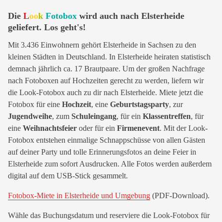
Die
L
oo
k
Fotobox
wird auch nach Elsterheide
geliefert. Los geht's!
Mit 3.436 Einwohnern gehört Elsterheide in Sachsen zu den
kleinen Städten in Deutschland. In Elsterheide heiraten statistisch
demnach jährlich ca. 17 Brautpaare. Um der großen Nachfrage
nach Fotoboxen auf Hochzeiten gerecht zu werden, liefern wir
die Look-Fotobox auch zu dir nach Elsterheide. Miete jetzt die
Fotobox für eine
Hochzeit
, eine
Geburtstagsparty
, zur
Jugendweihe
, zum
Schuleingang
, für ein
Klassentreffen
, für
eine
Weihnachtsfeier
oder für ein
Firmenevent
. Mit der Look-
Fotobox entstehen einmalige Schnappschüsse von allen Gästen
auf deiner Party und tolle Erinnerungsfotos an deine Feier in
Elsterheide zum sofort Ausdrucken. Alle Fotos werden außerdem
digital auf dem USB-Stick gesammelt.
Fotobox-Miete in Elsterheide und Umgebung
(PDF-Download).
Wähle das Buchungsdatum und reserviere die Look-Fotobox für