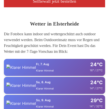
Selfiewall jetzt bestellen
Wetter in Elsterheide
Die Fotobox kann indoor und wettergeschützt auch outdoor
verwendet werden. Beim Outdooreinsatz muss vor Regen und
Feuchtigkeit geschützt werden. Für Dein Event hast Du das
Wetter mit der 7-Tage-Vorschau im Blick:
24°C
Fr, 7. Aug
16° / 27°C
Klarer Himmel
24°C
Sa, 8. Aug
14° / 27°C
Klarer Himmel
29°C
So, 9. Aug
14° / 32°C
Klarer Himmel