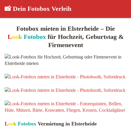
📸 Dein Fotobox Verleih
Fotobox mieten in Elsterheide – Die
L
oo
k
Fotobox
für Hochzeit, Geburtstag &
Firmenevent
L
oo
k
Fotobox
Vermietung in Elsterheide