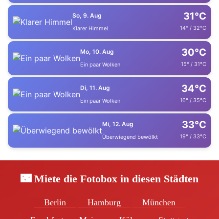
31°C
So, 9. Aug
14° / 32°C
Klarer Himmel
30°C
Mo, 10. Aug
15° / 31°C
Ein paar Wolken
34°C
Di, 11. Aug
16° / 35°C
Ein paar Wolken
33°C
Mi, 12. Aug
19° / 33°C
Überwiegend bewölkt
🌃 Miete die Fotobox in diesen Städten
Berlin
Hamburg
München