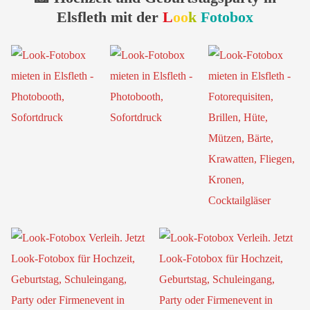
Elsfleth mit der
L
oo
k
Fotobox