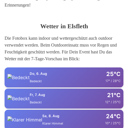
Erinnerungen!
Wetter in Elsfleth
Die Fotobox kann indoor und wettergeschützt auch outdoor
verwendet werden. Beim Outdooreinsatz muss vor Regen und
Feuchtigkeit geschützt werden. Für Dein Event hast Du das
Wetter mit der 7-Tage-Vorschau im Blick:
25°C
Do, 6. Aug
17° / 28°C
Bedeckt
21°C
Fr, 7. Aug
12° / 25°C
Bedeckt
24°C
Sa, 8. Aug
10° / 25°C
Klarer Himmel