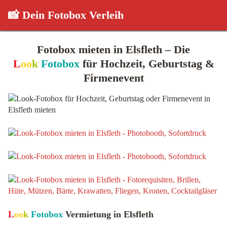
📸 Dein Fotobox Verleih
Fotobox mieten in Elsfleth – Die
L
oo
k
Fotobox
für Hochzeit, Geburtstag &
Firmenevent
L
oo
k
Fotobox
Vermietung in Elsfleth