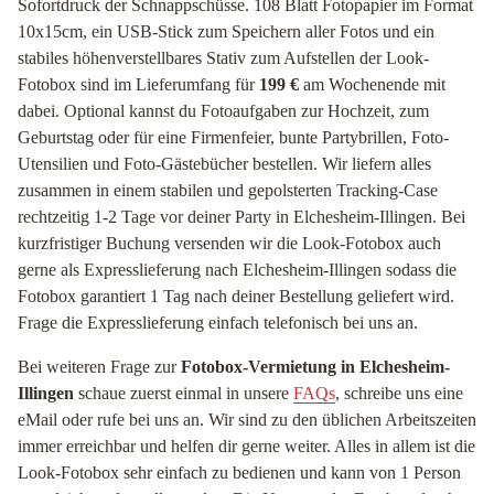
Sofortdruck der Schnappschüsse. 108 Blatt Fotopapier im Format
10x15cm, ein USB-Stick zum Speichern aller Fotos und ein
stabiles höhenverstellbares Stativ zum Aufstellen der Look-
Fotobox sind im Lieferumfang für
199 €
am Wochenende mit
dabei. Optional kannst du Fotoaufgaben zur Hochzeit, zum
Geburtstag oder für eine Firmenfeier, bunte Partybrillen, Foto-
Utensilien und Foto-Gästebücher bestellen. Wir liefern alles
zusammen in einem stabilen und gepolsterten Tracking-Case
rechtzeitig 1-2 Tage vor deiner Party in Elchesheim-Illingen. Bei
kurzfristiger Buchung versenden wir die Look-Fotobox auch
gerne als Expresslieferung nach Elchesheim-Illingen sodass die
Fotobox garantiert 1 Tag nach deiner Bestellung geliefert wird.
Frage die Expresslieferung einfach telefonisch bei uns an.
Bei weiteren Frage zur
Fotobox-Vermietung in Elchesheim-
Illingen
schaue zuerst einmal in unsere
FAQs
, schreibe uns eine
eMail oder rufe bei uns an. Wir sind zu den üblichen Arbeitszeiten
immer erreichbar und helfen dir gerne weiter. Alles in allem ist die
Look-Fotobox sehr einfach zu bedienen und kann von 1 Person