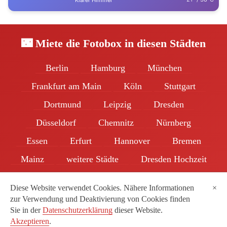
Klarer Himmel
🌃 Miete die Fotobox in diesen Städten
Berlin
Hamburg
München
Frankfurt am Main
Köln
Stuttgart
Dortmund
Leipzig
Dresden
Düsseldorf
Chemnitz
Nürnberg
Essen
Erfurt
Hannover
Bremen
Mainz
weitere Städte
Dresden Hochzeit
Beliebteste Hochzeitstermine
Partner
Diese Website verwendet Cookies. Nähere Informationen
×
zur Verwendung und Deaktivierung von Cookies finden
Sie in der
Datenschutzerklärung
dieser Website.
Impressum
|
Datenschutz
| © 2026 Fotobox Verleih c/o hma GmbH
Akzeptieren
.