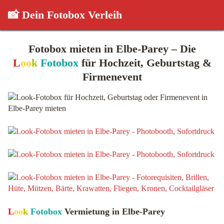
📸 Dein Fotobox Verleih
Fotobox mieten in Elbe-Parey – Die
L
oo
k
Fotobox
für Hochzeit, Geburtstag &
Firmenevent
L
oo
k
Fotobox
Vermietung in Elbe-Parey