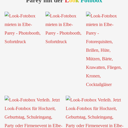
Parey mit der
L
oo
k
Fotobox