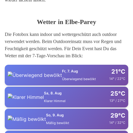
Wetter in Elbe-Parey
Die Fotobox kann indoor und wettergeschützt auch outdoor
verwendet werden. Beim Outdooreinsatz muss vor Regen und
Feuchtigkeit geschützt werden. Für Dein Event hast Du das
Wetter mit der 7-Tage-Vorschau im Blick:
21°C
Fr, 7. Aug
14° / 22°C
Überwiegend bewölkt
25°C
Sa, 8. Aug
13° / 27°C
Klarer Himmel
29°C
So, 9. Aug
14° / 32°C
Mäßig bewölkt