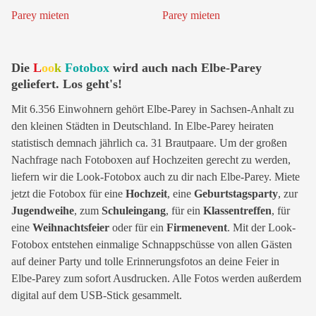
Die
L
oo
k
Fotobox
wird auch nach Elbe-Parey
geliefert. Los geht's!
Mit 6.356 Einwohnern gehört Elbe-Parey in Sachsen-Anhalt zu
den kleinen Städten in Deutschland. In Elbe-Parey heiraten
statistisch demnach jährlich ca. 31 Brautpaare. Um der großen
Nachfrage nach Fotoboxen auf Hochzeiten gerecht zu werden,
liefern wir die Look-Fotobox auch zu dir nach Elbe-Parey. Miete
jetzt die Fotobox für eine
Hochzeit
, eine
Geburtstagsparty
, zur
Jugendweihe
, zum
Schuleingang
, für ein
Klassentreffen
, für
eine
Weihnachtsfeier
oder für ein
Firmenevent
. Mit der Look-
Fotobox entstehen einmalige Schnappschüsse von allen Gästen
auf deiner Party und tolle Erinnerungsfotos an deine Feier in
Elbe-Parey zum sofort Ausdrucken. Alle Fotos werden außerdem
digital auf dem USB-Stick gesammelt.