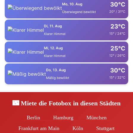
30°C
Mo, 10. Aug
20° / 31°C
Überwiegend bewölkt
23°C
Di, 11. Aug
15° / 24°C
Klarer Himmel
25°C
Mi, 12. Aug
12° / 26°C
Klarer Himmel
30°C
Do, 13. Aug
15° / 32°C
Mäßig bewölkt
🌃 Miete die Fotobox in diesen Städten
Berlin
Hamburg
München
Frankfurt am Main
Köln
Stuttgart