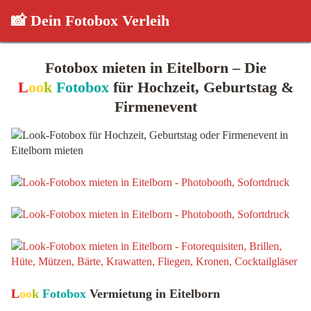
📸 Dein Fotobox Verleih
Fotobox mieten in Eitelborn – Die
L
oo
k
Fotobox
für Hochzeit, Geburtstag &
Firmenevent
L
oo
k
Fotobox
Vermietung in Eitelborn