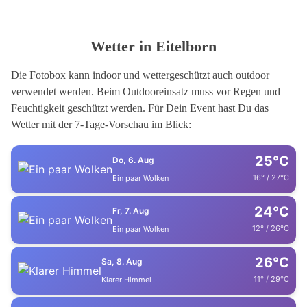
Wetter in Eitelborn
Die Fotobox kann indoor und wettergeschützt auch outdoor
verwendet werden. Beim Outdooreinsatz muss vor Regen und
Feuchtigkeit geschützt werden. Für Dein Event hast Du das
Wetter mit der 7-Tage-Vorschau im Blick:
25°C
Do, 6. Aug
16° / 27°C
Ein paar Wolken
24°C
Fr, 7. Aug
12° / 26°C
Ein paar Wolken
26°C
Sa, 8. Aug
11° / 29°C
Klarer Himmel