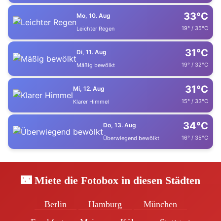
33°C
Mo, 10. Aug
19° / 35°C
Leichter Regen
31°C
Di, 11. Aug
19° / 32°C
Mäßig bewölkt
31°C
Mi, 12. Aug
15° / 33°C
Klarer Himmel
34°C
Do, 13. Aug
16° / 35°C
Überwiegend bewölkt
🌃 Miete die Fotobox in diesen Städten
Berlin
Hamburg
München