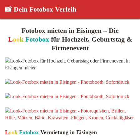
📸 Dein Fotobox Verleih
Fotobox mieten in Eisingen – Die
L
oo
k
Fotobox
für Hochzeit, Geburtstag &
Firmenevent
L
oo
k
Fotobox
Vermietung in Eisingen