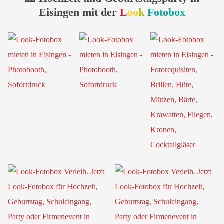
Eisingen mit der
L
oo
k
Fotobox