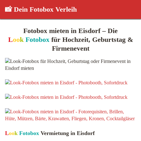
📸 Dein Fotobox Verleih
Fotobox mieten in Eisdorf – Die
L
oo
k
Fotobox
für Hochzeit, Geburtstag &
Firmenevent
L
oo
k
Fotobox
Vermietung in Eisdorf