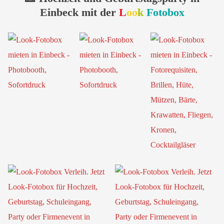
Einbeck mit der
L
oo
k
Fotobox