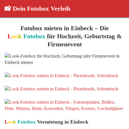
📸 Dein Fotobox Verleih
Fotobox mieten in Einbeck – Die
L
oo
k
Fotobox
für Hochzeit, Geburtstag &
Firmenevent
L
oo
k
Fotobox
Vermietung in Einbeck