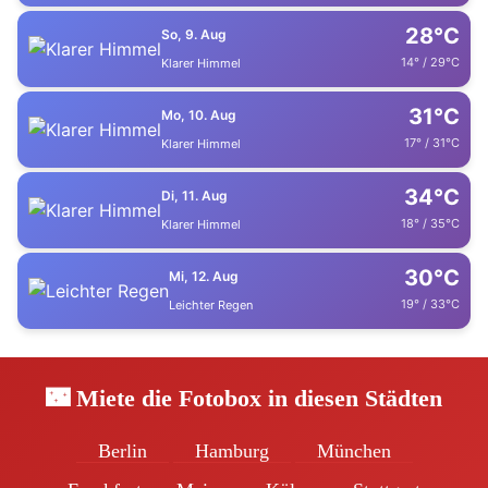
28°C
So, 9. Aug
14° / 29°C
Klarer Himmel
31°C
Mo, 10. Aug
17° / 31°C
Klarer Himmel
34°C
Di, 11. Aug
18° / 35°C
Klarer Himmel
30°C
Mi, 12. Aug
19° / 33°C
Leichter Regen
🌃 Miete die Fotobox in diesen Städten
Berlin
Hamburg
München