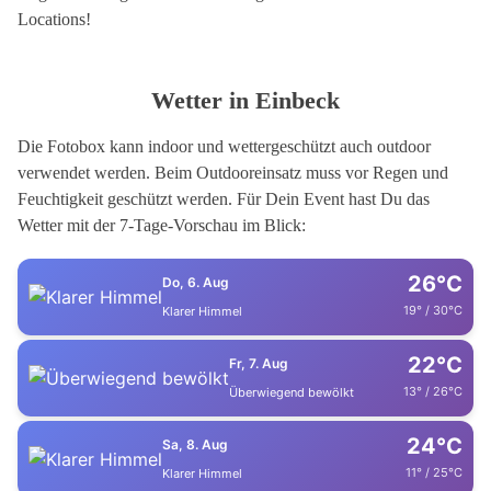
Locations!
Wetter in Einbeck
Die Fotobox kann indoor und wettergeschützt auch outdoor
verwendet werden. Beim Outdooreinsatz muss vor Regen und
Feuchtigkeit geschützt werden. Für Dein Event hast Du das
Wetter mit der 7-Tage-Vorschau im Blick:
26°C
Do, 6. Aug
19° / 30°C
Klarer Himmel
22°C
Fr, 7. Aug
13° / 26°C
Überwiegend bewölkt
24°C
Sa, 8. Aug
11° / 25°C
Klarer Himmel