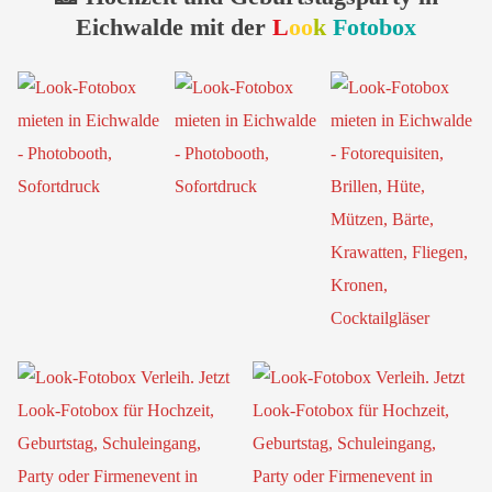
Eichwalde mit der
L
oo
k
Fotobox