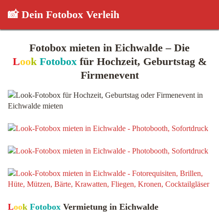
📸 Dein Fotobox Verleih
Fotobox mieten in Eichwalde – Die
L
oo
k
Fotobox
für Hochzeit, Geburtstag &
Firmenevent
L
oo
k
Fotobox
Vermietung in Eichwalde