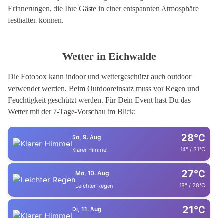
Erinnerungen, die Ihre Gäste in einer entspannten Atmosphäre
festhalten können.
Wetter in Eichwalde
Die Fotobox kann indoor und wettergeschützt auch outdoor
verwendet werden. Beim Outdooreinsatz muss vor Regen und
Feuchtigkeit geschützt werden. Für Dein Event hast Du das
Wetter mit der 7-Tage-Vorschau im Blick:
28°C
So, 9. Aug
14° / 31°C
Klarer Himmel
27°C
Mo, 10. Aug
18° / 28°C
Leichter Regen
21°C
Di, 11. Aug