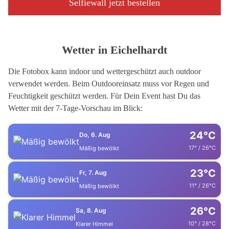
Selfiewall jetzt bestellen
Wetter in Eichelhardt
Die Fotobox kann indoor und wettergeschützt auch outdoor
verwendet werden. Beim Outdooreinsatz muss vor Regen und
Feuchtigkeit geschützt werden. Für Dein Event hast Du das
Wetter mit der 7-Tage-Vorschau im Blick:
24°C
Do, 6. Aug
17° / 26°C
Mäßig bewölkt
23°C
Fr, 7. Aug
11° / 26°C
Mäßig bewölkt
26°C
Sa, 8. Aug
10° / 28°C
Klarer Himmel