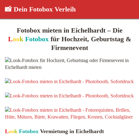
📸 Dein Fotobox Verleih
Fotobox mieten in Eichelhardt – Die
L
oo
k
Fotobox
für Hochzeit, Geburtstag &
Firmenevent
L
oo
k
Fotobox
Vermietung in Eichelhardt