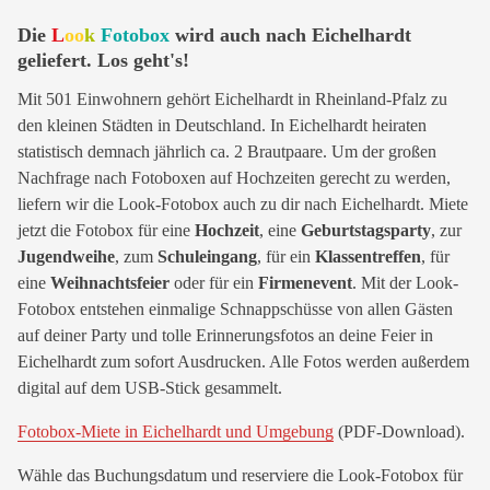
Die
L
oo
k
Fotobox
wird auch nach Eichelhardt
geliefert. Los geht's!
Mit 501 Einwohnern gehört Eichelhardt in Rheinland-Pfalz zu
den kleinen Städten in Deutschland. In Eichelhardt heiraten
statistisch demnach jährlich ca. 2 Brautpaare. Um der großen
Nachfrage nach Fotoboxen auf Hochzeiten gerecht zu werden,
liefern wir die Look-Fotobox auch zu dir nach Eichelhardt. Miete
jetzt die Fotobox für eine
Hochzeit
, eine
Geburtstagsparty
, zur
Jugendweihe
, zum
Schuleingang
, für ein
Klassentreffen
, für
eine
Weihnachtsfeier
oder für ein
Firmenevent
. Mit der Look-
Fotobox entstehen einmalige Schnappschüsse von allen Gästen
auf deiner Party und tolle Erinnerungsfotos an deine Feier in
Eichelhardt zum sofort Ausdrucken. Alle Fotos werden außerdem
digital auf dem USB-Stick gesammelt.
Fotobox-Miete in Eichelhardt und Umgebung
(PDF-Download).
Wähle das Buchungsdatum und reserviere die Look-Fotobox für