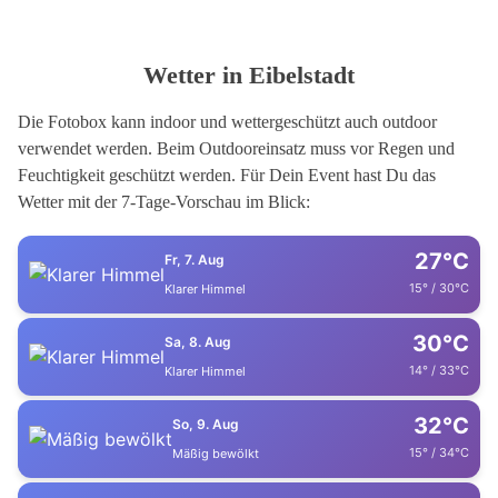
Wetter in Eibelstadt
Die Fotobox kann indoor und wettergeschützt auch outdoor
verwendet werden. Beim Outdooreinsatz muss vor Regen und
Feuchtigkeit geschützt werden. Für Dein Event hast Du das
Wetter mit der 7-Tage-Vorschau im Blick:
27°C
Fr, 7. Aug
15° / 30°C
Klarer Himmel
30°C
Sa, 8. Aug
14° / 33°C
Klarer Himmel
32°C
So, 9. Aug
15° / 34°C
Mäßig bewölkt