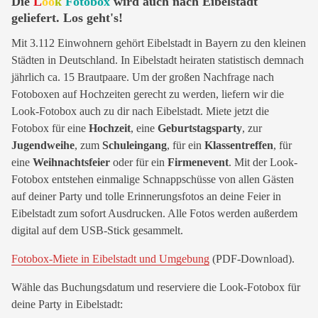
Die
L
oo
k
Fotobox
wird auch nach Eibelstadt
geliefert. Los geht's!
Mit 3.112 Einwohnern gehört Eibelstadt in Bayern zu den kleinen
Städten in Deutschland. In Eibelstadt heiraten statistisch demnach
jährlich ca. 15 Brautpaare. Um der großen Nachfrage nach
Fotoboxen auf Hochzeiten gerecht zu werden, liefern wir die
Look-Fotobox auch zu dir nach Eibelstadt. Miete jetzt die
Fotobox für eine
Hochzeit
, eine
Geburtstagsparty
, zur
Jugendweihe
, zum
Schuleingang
, für ein
Klassentreffen
, für
eine
Weihnachtsfeier
oder für ein
Firmenevent
. Mit der Look-
Fotobox entstehen einmalige Schnappschüsse von allen Gästen
auf deiner Party und tolle Erinnerungsfotos an deine Feier in
Eibelstadt zum sofort Ausdrucken. Alle Fotos werden außerdem
digital auf dem USB-Stick gesammelt.
Fotobox-Miete in Eibelstadt und Umgebung
(PDF-Download).
Wähle das Buchungsdatum und reserviere die Look-Fotobox für
deine Party in Eibelstadt: