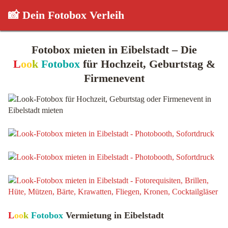
📸 Dein Fotobox Verleih
Fotobox mieten in Eibelstadt – Die
L
oo
k
Fotobox
für Hochzeit, Geburtstag &
Firmenevent
L
oo
k
Fotobox
Vermietung in Eibelstadt