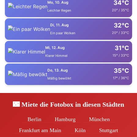
34°C
Mo, 10. Aug
20° / 35°C
Leichter Regen
32°C
Di, 11. Aug
20° / 33°C
Ein paar Wolken
31°C
Mi, 12. Aug
15° / 33°C
Klarer Himmel
35°C
Do, 13. Aug
17° / 36°C
Mäßig bewölkt
🌃 Miete die Fotobox in diesen Städten
Berlin
Hamburg
München
Frankfurt am Main
Köln
Stuttgart