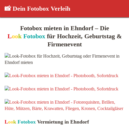
📸 Dein Fotobox Verleih
Fotobox mieten in Ehndorf – Die
L
oo
k
Fotobox
für Hochzeit, Geburtstag &
Firmenevent
L
oo
k
Fotobox
Vermietung in Ehndorf