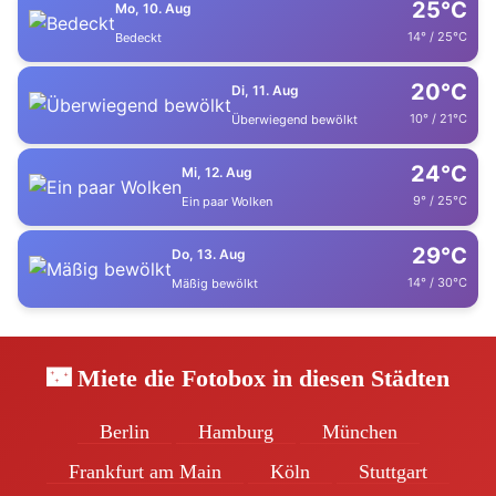
25°C
Mo, 10. Aug
14° / 25°C
Bedeckt
20°C
Di, 11. Aug
10° / 21°C
Überwiegend bewölkt
24°C
Mi, 12. Aug
9° / 25°C
Ein paar Wolken
29°C
Do, 13. Aug
14° / 30°C
Mäßig bewölkt
🌃 Miete die Fotobox in diesen Städten
Berlin
Hamburg
München
Frankfurt am Main
Köln
Stuttgart