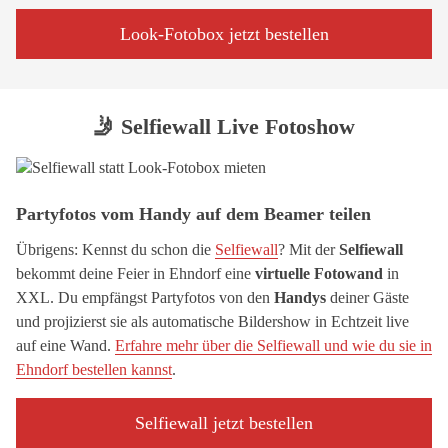
Look-Fotobox jetzt bestellen
🤳 Selfiewall Live Fotoshow
Partyfotos vom Handy auf dem Beamer teilen
Übrigens: Kennst du schon die
Selfiewall
? Mit der
Selfiewall
bekommt deine Feier in Ehndorf eine
virtuelle Fotowand
in
XXL. Du empfängst Partyfotos von den
Handys
deiner Gäste
und projizierst sie als automatische Bildershow in Echtzeit live
auf eine Wand.
Erfahre mehr über die Selfiewall und wie du sie in
Ehndorf bestellen kannst
.
Selfiewall jetzt bestellen