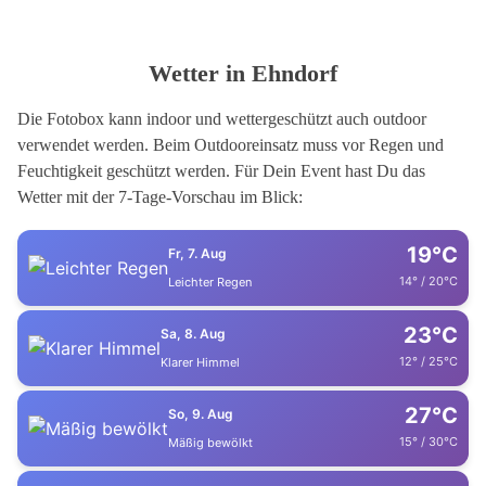
Wetter in Ehndorf
Die Fotobox kann indoor und wettergeschützt auch outdoor
verwendet werden. Beim Outdooreinsatz muss vor Regen und
Feuchtigkeit geschützt werden. Für Dein Event hast Du das
Wetter mit der 7-Tage-Vorschau im Blick:
19°C
Fr, 7. Aug
14° / 20°C
Leichter Regen
23°C
Sa, 8. Aug
12° / 25°C
Klarer Himmel
27°C
So, 9. Aug
15° / 30°C
Mäßig bewölkt