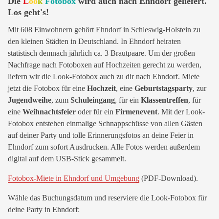
Die
L
oo
k
Fotobox
wird auch nach Ehndorf geliefert.
Los geht's!
Mit 608 Einwohnern gehört Ehndorf in Schleswig-Holstein zu
den kleinen Städten in Deutschland. In Ehndorf heiraten
statistisch demnach jährlich ca. 3 Brautpaare. Um der großen
Nachfrage nach Fotoboxen auf Hochzeiten gerecht zu werden,
liefern wir die Look-Fotobox auch zu dir nach Ehndorf. Miete
jetzt die Fotobox für eine
Hochzeit
, eine
Geburtstagsparty
, zur
Jugendweihe
, zum
Schuleingang
, für ein
Klassentreffen
, für
eine
Weihnachtsfeier
oder für ein
Firmenevent
. Mit der Look-
Fotobox entstehen einmalige Schnappschüsse von allen Gästen
auf deiner Party und tolle Erinnerungsfotos an deine Feier in
Ehndorf zum sofort Ausdrucken. Alle Fotos werden außerdem
digital auf dem USB-Stick gesammelt.
Fotobox-Miete in Ehndorf und Umgebung
(PDF-Download).
Wähle das Buchungsdatum und reserviere die Look-Fotobox für
deine Party in Ehndorf: