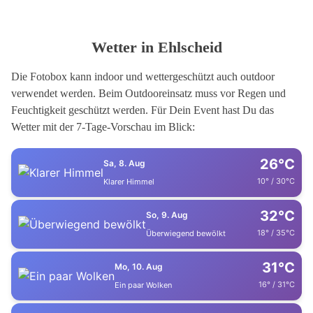
Wetter in Ehlscheid
Die Fotobox kann indoor und wettergeschützt auch outdoor
verwendet werden. Beim Outdooreinsatz muss vor Regen und
Feuchtigkeit geschützt werden. Für Dein Event hast Du das
Wetter mit der 7-Tage-Vorschau im Blick:
26°C
Sa, 8. Aug
10° / 30°C
Klarer Himmel
32°C
So, 9. Aug
18° / 35°C
Überwiegend bewölkt
31°C
Mo, 10. Aug
16° / 31°C
Ein paar Wolken