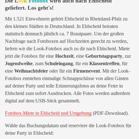
Die
L
oo
k
Fotobox
wird auch nach Ehlscheid
geliefert. Los geht's!
Mit 1.521 Einwohnern gehört Ehlscheid in Rheinland-Pfalz zu
den kleinen Städten in Deutschland. In Ehlscheid heiraten
statistisch demnach jährlich ca. 7 Brautpaare. Um der großen
Nachfrage nach Fotoboxen auf Hochzeiten gerecht zu werden,
liefern wir die Look-Fotobox auch zu dir nach Ehlscheid. Miete
jetzt die Fotobox für eine
Hochzeit
, eine
Geburtstagsparty
, zur
Jugendweihe
, zum
Schuleingang
, für ein
Klassentreffen
, für
eine
Weihnachtsfeier
oder für ein
Firmenevent
. Mit der Look-
Fotobox entstehen einmalige Schnappschüsse von allen Gästen
auf deiner Party und tolle Erinnerungsfotos an deine Feier in
Ehlscheid zum sofort Ausdrucken. Alle Fotos werden außerdem
digital auf dem USB-Stick gesammelt.
Fotobox-Miete in Ehlscheid und Umgebung
(PDF-Download).
Wähle das Buchungsdatum und reserviere die Look-Fotobox für
deine Party in Ehlscheid: