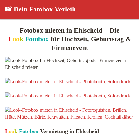
📸 Dein Fotobox Verleih
Fotobox mieten in Ehlscheid – Die
L
oo
k
Fotobox
für Hochzeit, Geburtstag &
Firmenevent
L
oo
k
Fotobox
Vermietung in Ehlscheid