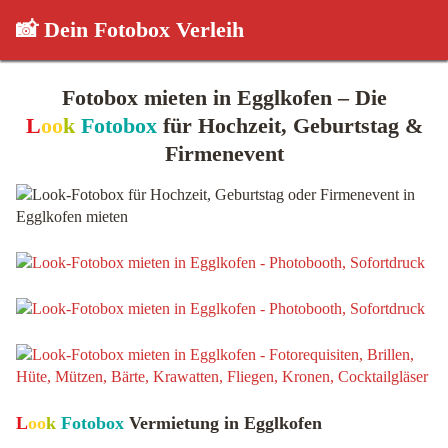
📸 Dein Fotobox Verleih
Fotobox mieten in Egglkofen – Die
L
oo
k
Fotobox
für Hochzeit, Geburtstag &
Firmenevent
L
oo
k
Fotobox
Vermietung in Egglkofen