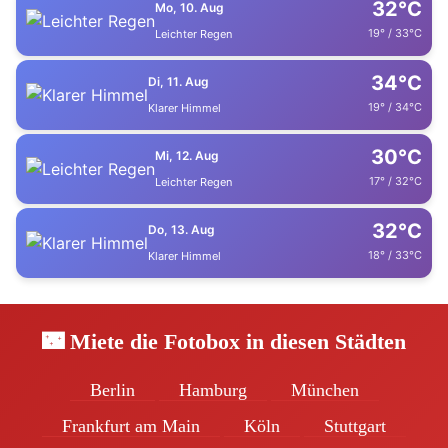
32°C
Mo, 10. Aug
19° / 33°C
Leichter Regen
34°C
Di, 11. Aug
19° / 34°C
Klarer Himmel
30°C
Mi, 12. Aug
17° / 32°C
Leichter Regen
32°C
Do, 13. Aug
18° / 33°C
Klarer Himmel
🌃 Miete die Fotobox in diesen Städten
Berlin
Hamburg
München
Frankfurt am Main
Köln
Stuttgart