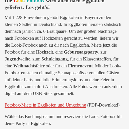
Die
L
oo
k
Fotobox
wird auch nach Egglkofen
geliefert. Los geht's!
Mit 1.228 Einwohnern gehört Egglkofen in Bayern zu den
kleinen Städten in Deutschland. In Egglkofen heiraten statistisch
demnach jährlich ca. 6 Brautpaare. Um der großen Nachfrage
nach Fotoboxen auf Hochzeiten gerecht zu werden, liefern wir
die Look-Fotobox auch zu dir nach Egglkofen. Miete jetzt die
Fotobox für eine
Hochzeit
, eine
Geburtstagsparty
, zur
Jugendweihe
, zum
Schuleingang
, für ein
Klassentreffen
, für
eine
Weihnachtsfeier
oder für ein
Firmenevent
. Mit der Look-
Fotobox entstehen einmalige Schnappschüsse von allen Gästen
auf deiner Party und tolle Erinnerungsfotos an deine Feier in
Egglkofen zum sofort Ausdrucken. Alle Fotos werden außerdem
digital auf dem USB-Stick gesammelt.
Fotobox-Miete in Egglkofen und Umgebung
(PDF-Download).
Wähle das Buchungsdatum und reserviere die Look-Fotobox für
deine Party in Egglkofen: