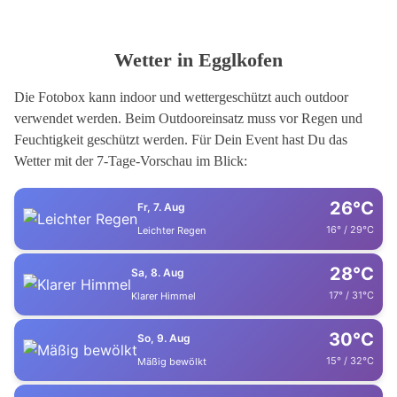
Wetter in Egglkofen
Die Fotobox kann indoor und wettergeschützt auch outdoor
verwendet werden. Beim Outdooreinsatz muss vor Regen und
Feuchtigkeit geschützt werden. Für Dein Event hast Du das
Wetter mit der 7-Tage-Vorschau im Blick:
26°C
Fr, 7. Aug
16° / 29°C
Leichter Regen
28°C
Sa, 8. Aug
17° / 31°C
Klarer Himmel
30°C
So, 9. Aug
15° / 32°C
Mäßig bewölkt