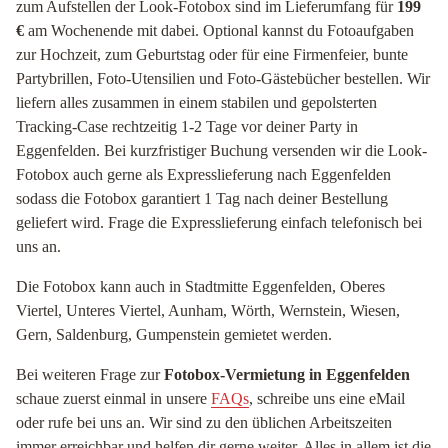
zum Aufstellen der Look-Fotobox sind im Lieferumfang für
199
€
am Wochenende mit dabei. Optional kannst du Fotoaufgaben
zur Hochzeit, zum Geburtstag oder für eine Firmenfeier, bunte
Partybrillen, Foto-Utensilien und Foto-Gästebücher bestellen. Wir
liefern alles zusammen in einem stabilen und gepolsterten
Tracking-Case rechtzeitig 1-2 Tage vor deiner Party in
Eggenfelden. Bei kurzfristiger Buchung versenden wir die Look-
Fotobox auch gerne als Expresslieferung nach Eggenfelden
sodass die Fotobox garantiert 1 Tag nach deiner Bestellung
geliefert wird. Frage die Expresslieferung einfach telefonisch bei
uns an.
Die Fotobox kann auch in Stadtmitte Eggenfelden, Oberes
Viertel, Unteres Viertel, Aunham, Wörth, Wernstein, Wiesen,
Gern, Saldenburg, Gumpenstein gemietet werden.
Bei weiteren Frage zur
Fotobox-Vermietung in Eggenfelden
schaue zuerst einmal in unsere
FAQs
, schreibe uns eine eMail
oder rufe bei uns an. Wir sind zu den üblichen Arbeitszeiten
immer erreichbar und helfen dir gerne weiter. Alles in allem ist die