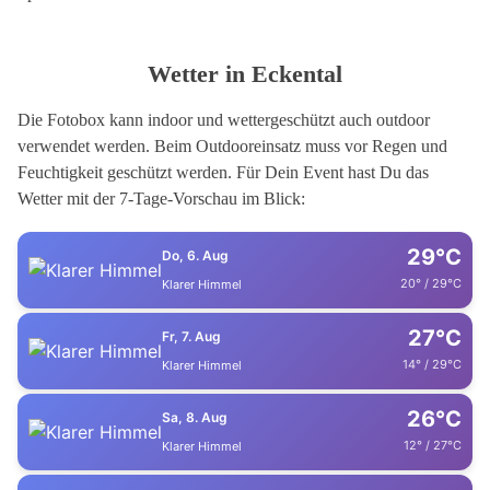
Wetter in Eckental
Die Fotobox kann indoor und wettergeschützt auch outdoor
verwendet werden. Beim Outdooreinsatz muss vor Regen und
Feuchtigkeit geschützt werden. Für Dein Event hast Du das
Wetter mit der 7-Tage-Vorschau im Blick:
29°C
Do, 6. Aug
20° / 29°C
Klarer Himmel
27°C
Fr, 7. Aug
14° / 29°C
Klarer Himmel
26°C
Sa, 8. Aug
12° / 27°C
Klarer Himmel