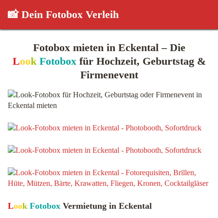
📸 Dein Fotobox Verleih
Fotobox mieten in Eckental – Die
L
oo
k
Fotobox
für Hochzeit, Geburtstag &
Firmenevent
L
oo
k
Fotobox
Vermietung in Eckental