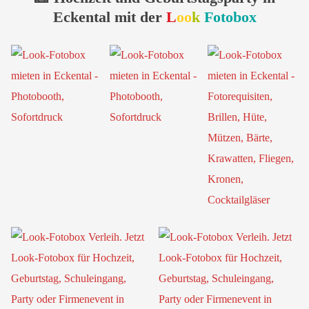
Eckental mit der
L
oo
k
Fotobox