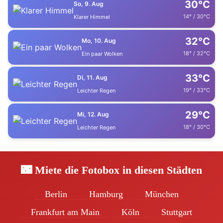
30°C
So, 9. Aug
14° / 30°C
Klarer Himmel
32°C
Mo, 10. Aug
18° / 32°C
Ein paar Wolken
33°C
Di, 11. Aug
19° / 33°C
Leichter Regen
29°C
Mi, 12. Aug
18° / 30°C
Leichter Regen
🌃 Miete die Fotobox in diesen Städten
Berlin
Hamburg
München
Frankfurt am Main
Köln
Stuttgart