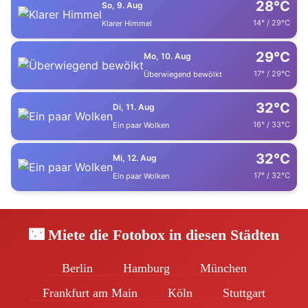
28°C
So, 9. Aug
14° / 29°C
Klarer Himmel
29°C
Mo, 10. Aug
17° / 29°C
Überwiegend bewölkt
32°C
Di, 11. Aug
16° / 33°C
Ein paar Wolken
32°C
Mi, 12. Aug
17° / 32°C
Ein paar Wolken
🌃 Miete die Fotobox in diesen Städten
Berlin
Hamburg
München
Frankfurt am Main
Köln
Stuttgart