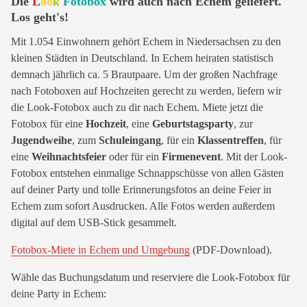
Die
L
oo
k
Fotobox
wird auch nach Echem geliefert.
Los geht's!
Mit 1.054 Einwohnern gehört Echem in Niedersachsen zu den
kleinen Städten in Deutschland. In Echem heiraten statistisch
demnach jährlich ca. 5 Brautpaare. Um der großen Nachfrage
nach Fotoboxen auf Hochzeiten gerecht zu werden, liefern wir
die Look-Fotobox auch zu dir nach Echem. Miete jetzt die
Fotobox für eine
Hochzeit
, eine
Geburtstagsparty
, zur
Jugendweihe
, zum
Schuleingang
, für ein
Klassentreffen
, für
eine
Weihnachtsfeier
oder für ein
Firmenevent
. Mit der Look-
Fotobox entstehen einmalige Schnappschüsse von allen Gästen
auf deiner Party und tolle Erinnerungsfotos an deine Feier in
Echem zum sofort Ausdrucken. Alle Fotos werden außerdem
digital auf dem USB-Stick gesammelt.
Fotobox-Miete in Echem und Umgebung
(PDF-Download).
Wähle das Buchungsdatum und reserviere die Look-Fotobox für
deine Party in Echem: