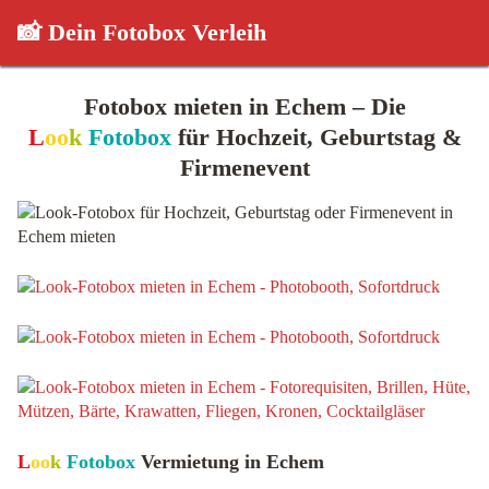
📸 Dein Fotobox Verleih
Fotobox mieten in Echem – Die
L
oo
k
Fotobox
für Hochzeit, Geburtstag &
Firmenevent
L
oo
k
Fotobox
Vermietung in Echem