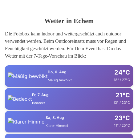
Wetter in Echem
Die Fotobox kann indoor und wettergeschützt auch outdoor
verwendet werden. Beim Outdooreinsatz muss vor Regen und
Feuchtigkeit geschützt werden. Für Dein Event hast Du das
Wetter mit der 7-Tage-Vorschau im Blick:
24°C
Do, 6. Aug
18° / 27°C
Mäßig bewölkt
21°C
Fr, 7. Aug
13° / 23°C
Bedeckt
23°C
Sa, 8. Aug
11° / 25°C
Klarer Himmel