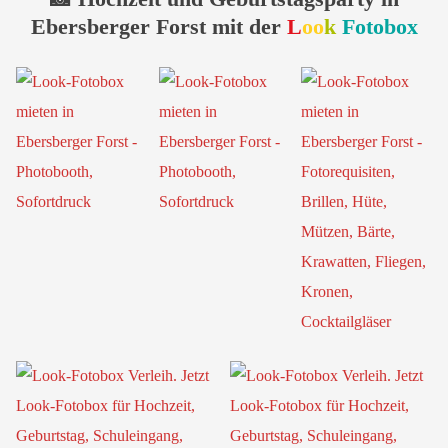
Ebersberger Forst mit der
L
oo
k
Fotobox