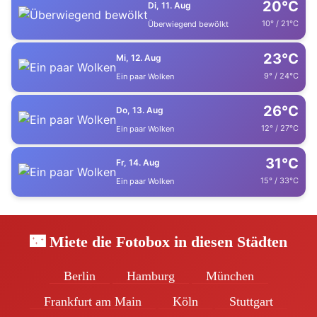
20°C
Di, 11. Aug
10° / 21°C
Überwiegend bewölkt
23°C
Mi, 12. Aug
9° / 24°C
Ein paar Wolken
26°C
Do, 13. Aug
12° / 27°C
Ein paar Wolken
31°C
Fr, 14. Aug
15° / 33°C
Ein paar Wolken
🌃 Miete die Fotobox in diesen Städten
Berlin
Hamburg
München
Frankfurt am Main
Köln
Stuttgart