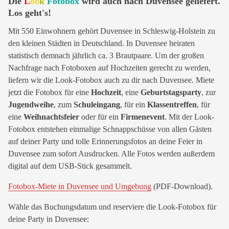
Die
L
oo
k
Fotobox
wird auch nach Duvensee geliefert.
Los geht's!
Mit 550 Einwohnern gehört Duvensee in Schleswig-Holstein zu
den kleinen Städten in Deutschland. In Duvensee heiraten
statistisch demnach jährlich ca. 3 Brautpaare. Um der großen
Nachfrage nach Fotoboxen auf Hochzeiten gerecht zu werden,
liefern wir die Look-Fotobox auch zu dir nach Duvensee. Miete
jetzt die Fotobox für eine
Hochzeit
, eine
Geburtstagsparty
, zur
Jugendweihe
, zum
Schuleingang
, für ein
Klassentreffen
, für
eine
Weihnachtsfeier
oder für ein
Firmenevent
. Mit der Look-
Fotobox entstehen einmalige Schnappschüsse von allen Gästen
auf deiner Party und tolle Erinnerungsfotos an deine Feier in
Duvensee zum sofort Ausdrucken. Alle Fotos werden außerdem
digital auf dem USB-Stick gesammelt.
Fotobox-Miete in Duvensee und Umgebung
(PDF-Download).
Wähle das Buchungsdatum und reserviere die Look-Fotobox für
deine Party in Duvensee: