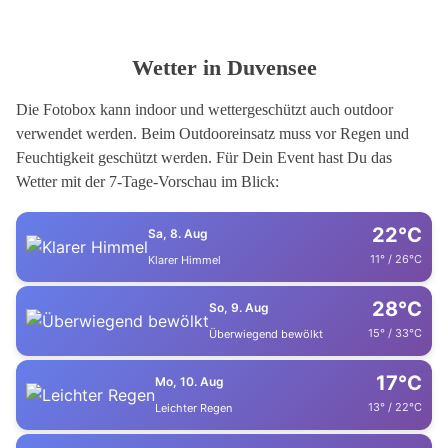
Wetter in Duvensee
Die Fotobox kann indoor und wettergeschützt auch outdoor
verwendet werden. Beim Outdooreinsatz muss vor Regen und
Feuchtigkeit geschützt werden. Für Dein Event hast Du das
Wetter mit der 7-Tage-Vorschau im Blick:
22°C
Sa, 8. Aug
11° / 26°C
Klarer Himmel
28°C
So, 9. Aug
15° / 33°C
Überwiegend bewölkt
17°C
Mo, 10. Aug
13° / 22°C
Leichter Regen