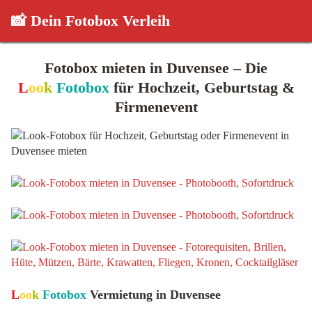
📸 Dein Fotobox Verleih
Fotobox mieten in Duvensee – Die
L
oo
k
Fotobox
für Hochzeit, Geburtstag &
Firmenevent
L
oo
k
Fotobox
Vermietung in Duvensee