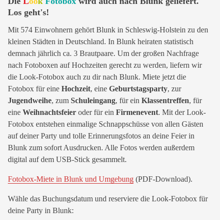
Die
L
oo
k
Fotobox
wird auch nach Blunk geliefert.
Los geht's!
Mit 574 Einwohnern gehört Blunk in Schleswig-Holstein zu den
kleinen Städten in Deutschland. In Blunk heiraten statistisch
demnach jährlich ca. 3 Brautpaare. Um der großen Nachfrage
nach Fotoboxen auf Hochzeiten gerecht zu werden, liefern wir
die Look-Fotobox auch zu dir nach Blunk. Miete jetzt die
Fotobox für eine
Hochzeit
, eine
Geburtstagsparty
, zur
Jugendweihe
, zum
Schuleingang
, für ein
Klassentreffen
, für
eine
Weihnachtsfeier
oder für ein
Firmenevent
. Mit der Look-
Fotobox entstehen einmalige Schnappschüsse von allen Gästen
auf deiner Party und tolle Erinnerungsfotos an deine Feier in
Blunk zum sofort Ausdrucken. Alle Fotos werden außerdem
digital auf dem USB-Stick gesammelt.
Fotobox-Miete in Blunk und Umgebung
(PDF-Download).
Wähle das Buchungsdatum und reserviere die Look-Fotobox für
deine Party in Blunk: