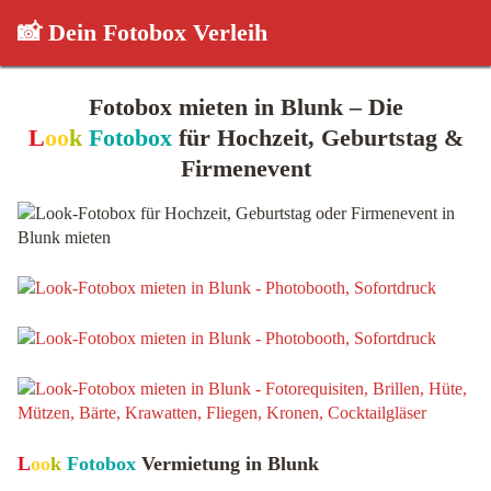
📸 Dein Fotobox Verleih
Fotobox mieten in Blunk – Die
L
oo
k
Fotobox
für Hochzeit, Geburtstag &
Firmenevent
L
oo
k
Fotobox
Vermietung in Blunk