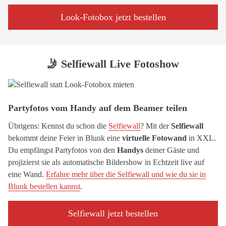
Look-Fotobox jetzt bestellen
🤳 Selfiewall Live Fotoshow
Partyfotos vom Handy auf dem Beamer teilen
Übrigens: Kennst du schon die
Selfiewall
? Mit der
Selfiewall
bekommt deine Feier in Blunk eine
virtuelle Fotowand
in XXL.
Du empfängst Partyfotos von den
Handys
deiner Gäste und
projizierst sie als automatische Bildershow in Echtzeit live auf
eine Wand.
Erfahre mehr über die Selfiewall und wie du sie in
Blunk bestellen kannst
.
Selfiewall jetzt bestellen