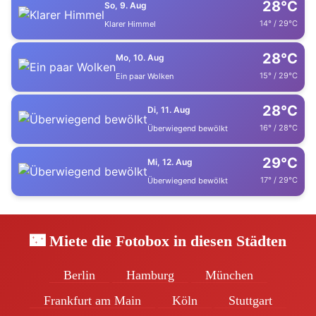
28°C
So, 9. Aug
14° / 29°C
Klarer Himmel
28°C
Mo, 10. Aug
15° / 29°C
Ein paar Wolken
28°C
Di, 11. Aug
16° / 28°C
Überwiegend bewölkt
29°C
Mi, 12. Aug
17° / 29°C
Überwiegend bewölkt
🌃 Miete die Fotobox in diesen Städten
Berlin
Hamburg
München
Frankfurt am Main
Köln
Stuttgart