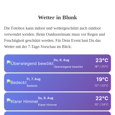
Wetter in Blunk
Die Fotobox kann indoor und wettergeschützt auch outdoor
verwendet werden. Beim Outdooreinsatz muss vor Regen und
Feuchtigkeit geschützt werden. Für Dein Event hast Du das
Wetter mit der 7-Tage-Vorschau im Blick:
23°C
Do, 6. Aug
18° / 25°C
Überwiegend bewölkt
19°C
Fr, 7. Aug
12° / 22°C
Bedeckt
22°C
Sa, 8. Aug
10° / 24°C
Klarer Himmel