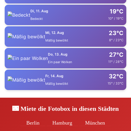
19°C
Di, 11. Aug
10° / 19°C
Bedeckt
23°C
Mi, 12. Aug
8° / 23°C
Mäßig bewölkt
27°C
Do, 13. Aug
11° / 28°C
Ein paar Wolken
32°C
Fr, 14. Aug
15° / 33°C
Mäßig bewölkt
🌃 Miete die Fotobox in diesen Städten
Berlin
Hamburg
München