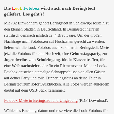
Die
L
oo
k
Fotobox
wird auch nach Beringstedt
geliefert. Los geht's!
Mit 732 Einwohnern gehört Beringstedt in Schleswig-Holstein zu
den kleinen Städten in Deutschland. In Beringstedt heiraten
statistisch demnach jährlich ca. 4 Brautpaare. Um der großen
Nachfrage nach Fotoboxen auf Hochzeiten gerecht zu werden,
liefern wir die Look-Fotobox auch zu dir nach Beringstedt. Miete
jetzt die Fotobox für eine
Hochzeit
, eine
Geburtstagsparty
, zur
Jugendweihe
, zum
Schuleingang
, für ein
Klassentreffen
, für
eine
Weihnachtsfeier
oder für ein
Firmenevent
. Mit der Look-
Fotobox entstehen einmalige Schnappschüsse von allen Gästen
auf deiner Party und tolle Erinnerungsfotos an deine Feier in
Beringstedt zum sofort Ausdrucken. Alle Fotos werden außerdem
digital auf dem USB-Stick gesammelt.
Fotobox-Miete in Beringstedt und Umgebung
(PDF-Download).
Wähle das Buchungsdatum und reserviere die Look-Fotobox für