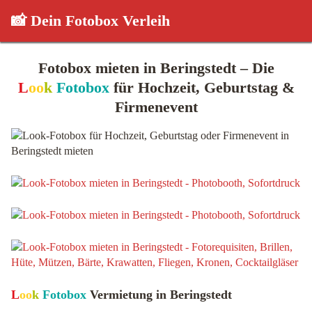
📸 Dein Fotobox Verleih
Fotobox mieten in Beringstedt – Die
L
oo
k
Fotobox
für Hochzeit, Geburtstag &
Firmenevent
L
oo
k
Fotobox
Vermietung in Beringstedt