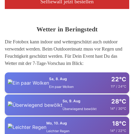
Selfiewall jetzt bestellen
Wetter in Beringstedt
Die Fotobox kann indoor und wettergeschützt auch outdoor
verwendet werden. Beim Outdooreinsatz muss vor Regen und
Feuchtigkeit geschützt werden. Für Dein Event hast Du das
Wetter mit der 7-Tage-Vorschau im Blick:
22°C
Sa, 8. Aug
11° / 24°C
Ein paar Wolken
28°C
So, 9. Aug
14° / 30°C
Überwiegend bewölkt
18°C
Mo, 10. Aug
14° / 22°C
Leichter Regen