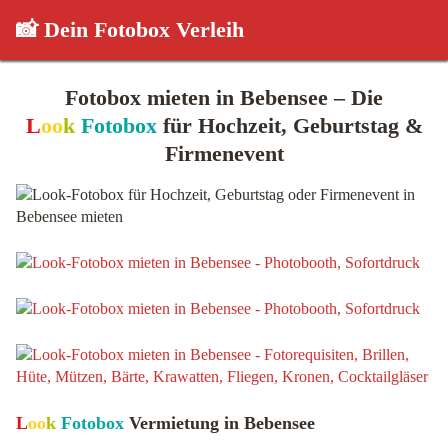
📸 Dein Fotobox Verleih
Fotobox mieten in Bebensee – Die
L
oo
k
Fotobox
für Hochzeit, Geburtstag &
Firmenevent
L
oo
k
Fotobox
Vermietung in Bebensee