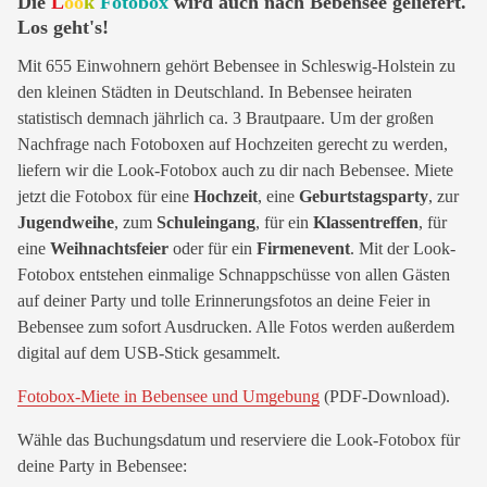
Die
L
oo
k
Fotobox
wird auch nach Bebensee geliefert.
Los geht's!
Mit 655 Einwohnern gehört Bebensee in Schleswig-Holstein zu
den kleinen Städten in Deutschland. In Bebensee heiraten
statistisch demnach jährlich ca. 3 Brautpaare. Um der großen
Nachfrage nach Fotoboxen auf Hochzeiten gerecht zu werden,
liefern wir die Look-Fotobox auch zu dir nach Bebensee. Miete
jetzt die Fotobox für eine
Hochzeit
, eine
Geburtstagsparty
, zur
Jugendweihe
, zum
Schuleingang
, für ein
Klassentreffen
, für
eine
Weihnachtsfeier
oder für ein
Firmenevent
. Mit der Look-
Fotobox entstehen einmalige Schnappschüsse von allen Gästen
auf deiner Party und tolle Erinnerungsfotos an deine Feier in
Bebensee zum sofort Ausdrucken. Alle Fotos werden außerdem
digital auf dem USB-Stick gesammelt.
Fotobox-Miete in Bebensee und Umgebung
(PDF-Download).
Wähle das Buchungsdatum und reserviere die Look-Fotobox für
deine Party in Bebensee: