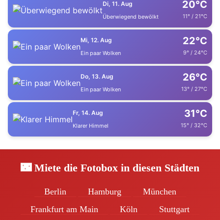
20°C
Di, 11. Aug
11° / 21°C
Überwiegend bewölkt
22°C
Mi, 12. Aug
9° / 24°C
Ein paar Wolken
26°C
Do, 13. Aug
13° / 27°C
Ein paar Wolken
31°C
Fr, 14. Aug
15° / 32°C
Klarer Himmel
🌃 Miete die Fotobox in diesen Städten
Berlin
Hamburg
München
Frankfurt am Main
Köln
Stuttgart