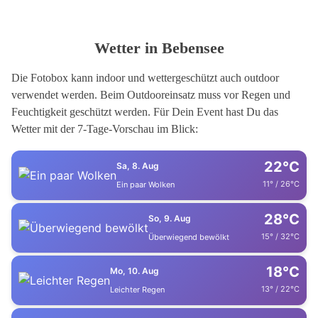
Wetter in Bebensee
Die Fotobox kann indoor und wettergeschützt auch outdoor
verwendet werden. Beim Outdooreinsatz muss vor Regen und
Feuchtigkeit geschützt werden. Für Dein Event hast Du das
Wetter mit der 7-Tage-Vorschau im Blick:
22°C
Sa, 8. Aug
11° / 26°C
Ein paar Wolken
28°C
So, 9. Aug
15° / 32°C
Überwiegend bewölkt
18°C
Mo, 10. Aug
13° / 22°C
Leichter Regen