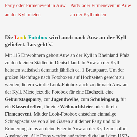
Die
L
oo
k
Fotobox
wird auch nach Auw an der Kyll
geliefert. Los geht's!
Mit 115 Einwohnern gehört Auw an der Kyll in Rheinland-Pfalz
zu den kleinen Städten in Deutschland. In Auw an der Kyll
heiraten statistisch demnach jährlich ca. 1 Brautpaare. Um der
großen Nachfrage nach Fotoboxen auf Hochzeiten gerecht zu
werden, liefern wir die Look-Fotobox auch zu dir nach Auw an
der Kyll. Miete jetzt die Fotobox für eine
Hochzeit
, eine
Geburtstagsparty
, zur
Jugendweihe
, zum
Schuleingang
, für
ein
Klassentreffen
, für eine
Weihnachtsfeier
oder für ein
Firmenevent
. Mit der Look-Fotobox entstehen einmalige
Schnappschüsse von allen Gästen auf deiner Party und tolle
Erinnerungsfotos an deine Feier in Auw an der Kyll zum sofort
Ausdrucken. Alle Fotos werden außerdem digital auf dem USB-