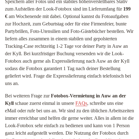
Speichern aller Fotos und ein stabiles höhenverstellbares Stativ
zum Aufstellen der Look-Fotobox sind im Lieferumfang für
199
€
am Wochenende mit dabei. Optional kannst du Fotoaufgaben
zur Hochzeit, zum Geburtstag oder für eine Firmenfeier, bunte
Partybrillen, Foto-Utensilien und Foto-Gästebücher bestellen. Wir
liefern alles zusammen in einem stabilen und gepolsterten
Tracking-Case rechtzeitig 1-2 Tage vor deiner Party in Auw an
der Kyll. Bei kurzfristiger Buchung versenden wir die Look-
Fotobox auch gerne als Expresslieferung nach Auw an der Kyll
sodass die Fotobox garantiert 1 Tag nach deiner Bestellung
geliefert wird. Frage die Expresslieferung einfach telefonisch bei
uns an.
Bei weiteren Frage zur
Fotobox-Vermietung in Auw an der
Kyll
schaue zuerst einmal in unsere
FAQs
, schreibe uns eine
eMail oder rufe bei uns an. Wir sind zu den üblichen Arbeitszeiten
immer erreichbar und helfen dir gerne weiter. Alles in allem ist die
Look-Fotobox sehr einfach zu bedienen und kann von 1 Person
ganz leicht aufgestellt werden. Die Nutzung der Fotobox durch