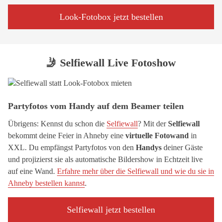
Look-Fotobox jetzt bestellen
🤳 Selfiewall Live Fotoshow
Partyfotos vom Handy auf dem Beamer teilen
Übrigens: Kennst du schon die
Selfiewall
? Mit der
Selfiewall
bekommt deine Feier in Ahneby eine
virtuelle Fotowand
in
XXL. Du empfängst Partyfotos von den
Handys
deiner Gäste
und projizierst sie als automatische Bildershow in Echtzeit live
auf eine Wand.
Erfahre mehr über die Selfiewall und wie du sie in
Ahneby bestellen kannst
.
Selfiewall jetzt bestellen