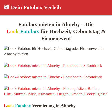
📸 Dein Fotobox Verleih
Fotobox mieten in Ahneby – Die
L
oo
k
Fotobox
für Hochzeit, Geburtstag &
Firmenevent
L
oo
k
Fotobox
Vermietung in Ahneby