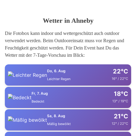
Wetter in Ahneby
Die Fotobox kann indoor und wettergeschützt auch outdoor
verwendet werden. Beim Outdooreinsatz muss vor Regen und
Feuchtigkeit geschützt werden. Für Dein Event hast Du das
Wetter mit der 7-Tage-Vorschau im Blick:
22°C
Do, 6. Aug
16° / 22°C
Leichter Regen
18°C
Fr, 7. Aug
13° / 19°C
Bedeckt
21°C
Sa, 8. Aug
12° / 22°C
Mäßig bewölkt