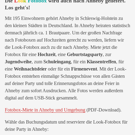
Die
L
oo
k
Fotobox
wird auch nach Ahneby geliefert.
Los geht's!
Mit 195 Einwohnern gehört Ahneby in Schleswig-Holstein zu
den kleinen Städten in Deutschland. In Ahneby heiraten statistisch
demnach jährlich ca. 1 Brautpaare. Um der großen Nachfrage
nach Fotoboxen auf Hochzeiten gerecht zu werden, liefern wir
die Look-Fotobox auch zu dir nach Ahneby. Miete jetzt die
Fotobox für eine
Hochzeit
, eine
Geburtstagsparty
, zur
Jugendweihe
, zum
Schuleingang
, für ein
Klassentreffen
, für
eine
Weihnachtsfeier
oder für ein
Firmenevent
. Mit der Look-
Fotobox entstehen einmalige Schnappschüsse von allen Gästen
auf deiner Party und tolle Erinnerungsfotos an deine Feier in
Ahneby zum sofort Ausdrucken. Alle Fotos werden außerdem
digital auf dem USB-Stick gesammelt.
Fotobox-Miete in Ahneby und Umgebung
(PDF-Download).
Wähle das Buchungsdatum und reserviere die Look-Fotobox für
deine Party in Ahneby: