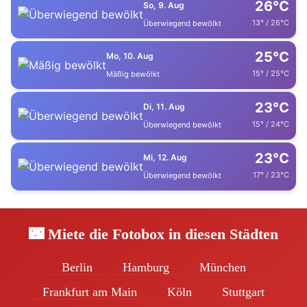
26°C
So, 9. Aug
13° / 26°C
Überwiegend bewölkt
25°C
Mo, 10. Aug
15° / 25°C
Mäßig bewölkt
23°C
Di, 11. Aug
15° / 24°C
Überwiegend bewölkt
23°C
Mi, 12. Aug
17° / 23°C
Überwiegend bewölkt
🌃 Miete die Fotobox in diesen Städten
Berlin
Hamburg
München
Frankfurt am Main
Köln
Stuttgart