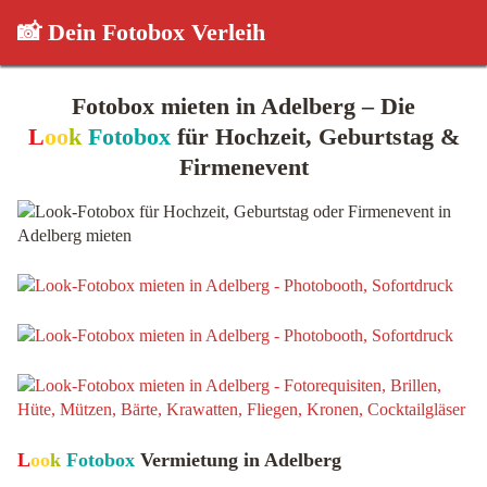
📸 Dein Fotobox Verleih
Fotobox mieten in Adelberg – Die
L
oo
k
Fotobox
für Hochzeit, Geburtstag &
Firmenevent
L
oo
k
Fotobox
Vermietung in Adelberg