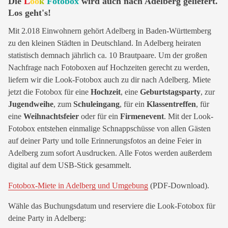
Die
L
oo
k
Fotobox
wird auch nach Adelberg geliefert.
Los geht's!
Mit 2.018 Einwohnern gehört Adelberg in Baden-Württemberg
zu den kleinen Städten in Deutschland. In Adelberg heiraten
statistisch demnach jährlich ca. 10 Brautpaare. Um der großen
Nachfrage nach Fotoboxen auf Hochzeiten gerecht zu werden,
liefern wir die Look-Fotobox auch zu dir nach Adelberg. Miete
jetzt die Fotobox für eine
Hochzeit
, eine
Geburtstagsparty
, zur
Jugendweihe
, zum
Schuleingang
, für ein
Klassentreffen
, für
eine
Weihnachtsfeier
oder für ein
Firmenevent
. Mit der Look-
Fotobox entstehen einmalige Schnappschüsse von allen Gästen
auf deiner Party und tolle Erinnerungsfotos an deine Feier in
Adelberg zum sofort Ausdrucken. Alle Fotos werden außerdem
digital auf dem USB-Stick gesammelt.
Fotobox-Miete in Adelberg und Umgebung
(PDF-Download).
Wähle das Buchungsdatum und reserviere die Look-Fotobox für
deine Party in Adelberg: