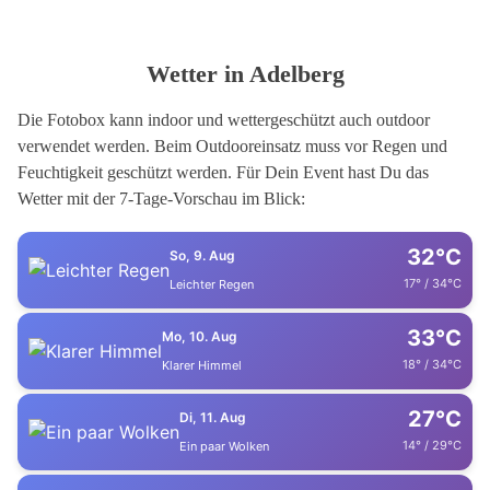
Wetter in Adelberg
Die Fotobox kann indoor und wettergeschützt auch outdoor
verwendet werden. Beim Outdooreinsatz muss vor Regen und
Feuchtigkeit geschützt werden. Für Dein Event hast Du das
Wetter mit der 7-Tage-Vorschau im Blick:
32°C
So, 9. Aug
17° / 34°C
Leichter Regen
33°C
Mo, 10. Aug
18° / 34°C
Klarer Himmel
27°C
Di, 11. Aug
14° / 29°C
Ein paar Wolken