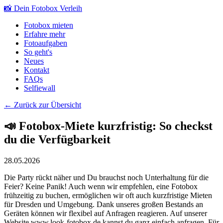
📸 Dein Fotobox Verleih
Fotobox mieten
Erfahre mehr
Fotoaufgaben
So geht's
Neues
Kontakt
FAQ
s
Selfiewall
← Zurück zur Übersicht
📣 Fotobox-Miete kurzfristig: So checkst
du die Verfügbarkeit
28.05.2026
Die Party rückt näher und Du brauchst noch Unterhaltung für die
Feier? Keine Panik! Auch wenn wir empfehlen, eine Fotobox
frühzeitig zu buchen, ermöglichen wir oft auch kurzfristige Mieten
für Dresden und Umgebung. Dank unseres großen Bestands an
Geräten können wir flexibel auf Anfragen reagieren. Auf unserer
Website www.look-fotobox.de kannst du ganz einfach anfragen. Für