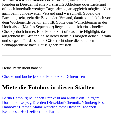
Kunden in Dresden ist eine kurzfristige Abholung oder Lieferung
oft noch innerhalb weniger Tage oder sogar taggleich möglich. Aber
auch beim bundesweiten Versand sind wir schnell: Sobald die
Buchung steht, geht die Box in den Versand, damit sie pünktlich vor
dem Wochenende bei dir eintrifft. Sollte dein Wunschtermin in der
Hochsaison (Mai bis September) liegen, lohnt sich ein schneller
Check jedoch immer. Eine Fotobox ist oft das erste Highlight, das
ausgebucht ist. Sicher dir also lieber heute als morgen deinen Termin
und sorge dafür, dass deine Gäste nicht ohne die beliebten
Schnappschüsse nach Hause gehen müssen.
Deine Party rückt näher?
Checke und buche jetzt die Fotobox zu Deinem Termin
Miete die Fotobox in diesen Städten
Berlin
Hamburg
München
Frankfurt am Main
Köln
Stuttgart
Dortmund
Leipzig
Dresden
Düsseldorf
Chemnitz
Nürnberg
Essen
Hannover
Bremen
Mainz
weitere Städte
Dresden Hochzeit
Beliebteste Hochzeitstermine
Partner